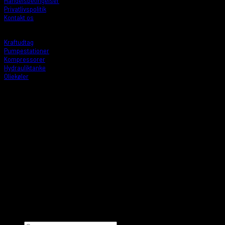
Handelsbetingelser
Privatlivspolitik
Kontakt os
PRODUKTER
Kraftudtag
Pumpestationer
Kompressorer
Hydrauliktanke
Oliekøler
ÅBNINGSTIDER
Mandag: 8:00 - 16:00
Tirsdag: 8:00 - 16:00
Onsdag: 8:00 - 16:00
Torsdag: 8:00 - 16:00
Fredag: 8:00 - 15:00
Lør/Søn: Lukket