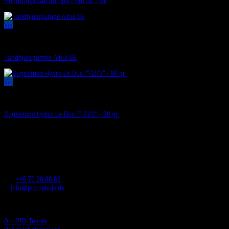
Monteringssæt pumpe – Pto SE – SE
Vis
PUMPER/SUGESTUDS
Tandhjulspumpe 4 hul SE
Vis
PUMPER/SUGESTUDS
Sugestuds Hydro Le Duc 1″-21/2″ – 90 gr.
PTO-TEKNIK A/S
Reskavej 16
4220 Korsør - Denmark
Tlf.:
+45 70 20 98 66
E:
info@pto-teknik.dk
CVR.: 26032709
INFORMATIONER
Om PTO-Teknik