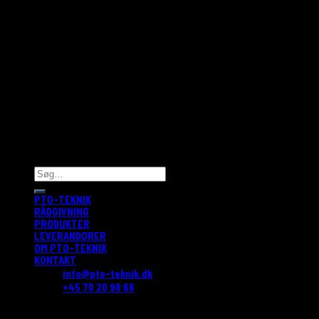
Tirsdag: 8:00 - 16:00
Onsdag: 8:00 - 16:00
Torsdag: 8:00 - 16:00
Fredag: 8:00 - 15:00
Lør/Søn: Lukket
PTO-TEKNIK
RÅDGIVNING
PRODUKTER
LEVERANDØRER
OM PTO-TEKNIK
KONTAKT
info@pto-teknik.dk
+45 70 20 98 66
Log ind