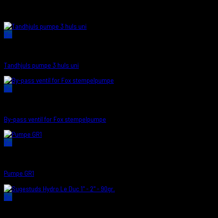
Relaterede varer
Vis
PUMPER/SUGESTUDS
Tandhjuls pumpe 3 huls uni
Vis
PUMPER/SUGESTUDS
By-pass ventil for Fox stempelpumpe
Vis
PUMPER/SUGESTUDS
Pumpe GR1
Vis
PUMPER/SUGESTUDS