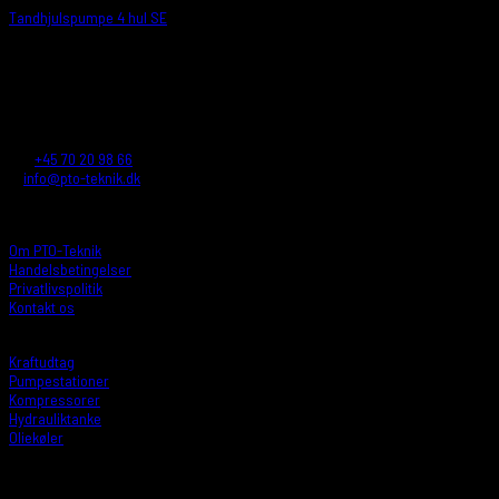
Tandhjulspumpe 4 hul SE
PTO-TEKNIK A/S
Reskavej 16
4220 Korsør - Denmark
Tlf.:
+45 70 20 98 66
E:
info@pto-teknik.dk
CVR.: 26032709
INFORMATIONER
Om PTO-Teknik
Handelsbetingelser
Privatlivspolitik
Kontakt os
PRODUKTER
Kraftudtag
Pumpestationer
Kompressorer
Hydrauliktanke
Oliekøler
ÅBNINGSTIDER
Mandag: 8:00 - 16:00