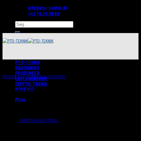
Skip
info@pto-teknik.dk
to
+45 70 20 98 66
content
PTO-TEKNIK
RÅDGIVNING
PRODUKTER
PRODUKTER
/
PUMPER/SUGESTUDS
LEVERANDØRER
OM PTO-TEKNIK
Sugestuds 1″- 2″- 45 gr.
KONTAKT
Menu
Kategori:
PUMPER/SUGESTUDS