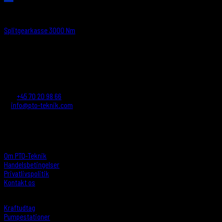
MELLEMGEARKASSE
Splitgearkasse 3000 Nm
PTO-TEKNIK A/S
Reskavej 16
4220 Korsør - Denmark
Tlf.:
+45 70 20 98 66
E:
info@pto-teknik.com
CVR.: 26032709
INFORMATIONER
Om PTO-Teknik
Handelsbetingelser
Privatlivspolitik
Kontakt os
PRODUKTER
Kraftudtag
Pumpestationer