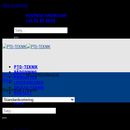
Skip to content
info@pto-teknik.com
+45 70 20 98 66
PTO-TEKNIK
RÅDGIVNING
PRODUKTER
/
MELLEMGEARKASSE
PRODUKTER
Filter
LEVERANDØRER
OM PTO-TEKNIK
Showing all 2 results
KONTAKT
Menu
Søg efter produkter
Kategorier