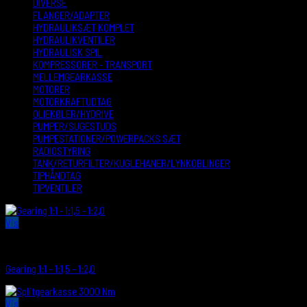
DIVERSE
FLANGER/ADAPTER
HYDRAULIKSÆT KOMPLET
HYDRAULIKVENTILER
HYDRAULISK SPIL
KOMPRESSORER - TRANSPORT
MELLEMGEARKASSE
MOTORER
MOTORKRAFTUDTAG
OLIEKØLER/HYDRIVE
PUMPER/SUGESTUDS
PUMPESTATIONER/POWERPACKS SÆT
RADIOSTYRING
TANK/RETURFILTER/KUGLEHANER/LYNKOBLINGER
TIPHÅNDTAG
TIPVENTILER
Vis
MELLEMGEARKASSE
Gearing 1:1 – 1:1,5 – 1:2,0
Vis