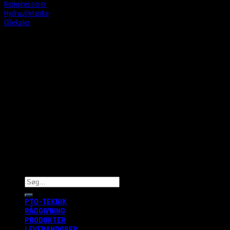
Kompressorer
Hydrauliktanke
Oliekøler
ÅBNINGSTIDER
Mandag: 8:00 - 16:00
Tirsdag: 8:00 - 16:00
Onsdag: 8:00 - 16:00
Torsdag: 8:00 - 16:00
Fredag: 8:00 - 15:00
Lør/Søn: Lukket
PTO-TEKNIK
RÅDGIVNING
PRODUKTER
LEVERANDØRER