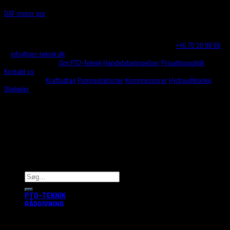
DAF motor pto
PTO-TEKNIK A/S
Reskavej 16 4220 Korsør - Denmark Tlf.:
+45 70 20 98 66
E:
info@pto-teknik.dk
CVR.: 26032709
INFORMATIONER
Om PTO-Teknik
Handelsbetingelser
Privatlivspolitik
Kontakt os
PRODUKTER
Kraftudtag
Pumpestationer
Kompressorer
Hydrauliktanke
Oliekøler
ÅBNINGSTIDER
Mandag: 8:00 - 16:00 Tirsdag: 8:00 - 16:00 Onsdag: 8:00 -
16:00 Torsdag: 8:00 - 16:00 Fredag: 8:00 - 15:00 Lør/Søn: Lukket
PTO-TEKNIK
RÅDGIVNING
PRODUKTER
LEVERANDØRER